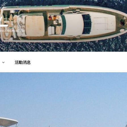
YACHT SERVICES LIM
ce
活動消息