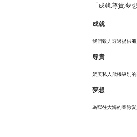
「成就.尊貴.夢
成就
我們致力透過提供船
尊貴
媲美私人飛機級別的
夢想
為嚮往大海的業餘愛