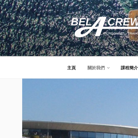
Skip
to
content
BELACREW 
Crew Training and Yacht Servi
主頁
關於我們
課程簡介