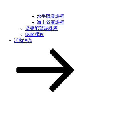
水手職業課程
海上管家課程
遊樂船駕駛課程
帆船課程
活動消息
Scroll
down
to
content