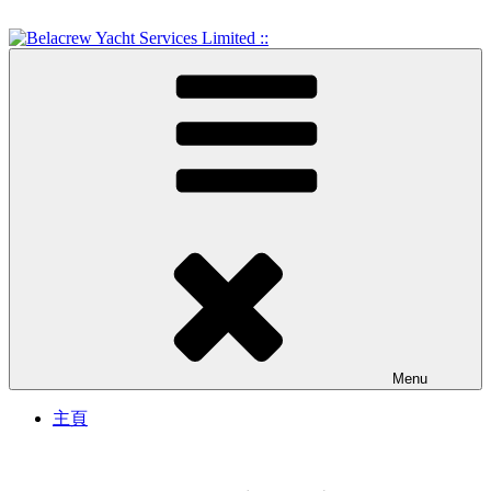
Skip
to
content
Crew Training and Yacht Service
Belacrew Yacht Services
Limited ::
Menu
主頁