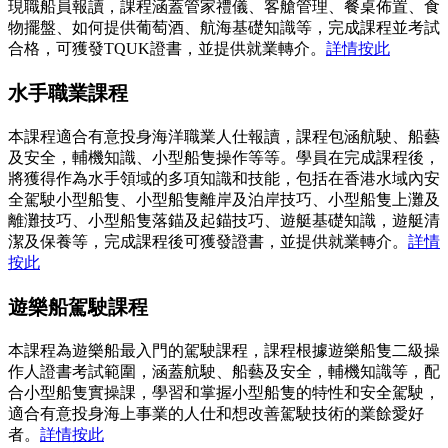
現職船員報讀，課程涵蓋管家禮儀、客艙管理、餐桌佈置、食
物擺盤、如何提供葡萄酒、航海基礎知識等，完成課程並考試
合格，可獲發TQUK證書，並提供就業轉介。
詳情按此
水手職業課程
本課程適合有意投身海洋職業人仕報讀，課程包涵航駛、船藝
及安全，輔機知識、小型船隻操作等等。學員在完成課程後，
將獲得作為水手領域的多項知識和技能，包括在香港水域內安
全駕駛小型船隻、小型船隻離岸及泊岸技巧、小型船隻上灘及
離灘技巧、小型船隻落錨及起錨技巧、遊艇基礎知識，遊艇清
潔及保養等，完成課程後可獲發證書，並提供就業轉介。
詳情
按此
遊樂船駕駛課程
本課程為遊樂船最入門的駕駛課程，課程根據遊樂船隻二級操
作人證書考試範圍，涵蓋航駛、船藝及安全，輔機知識等，配
合小型船隻實操課，學習和掌握小型船隻的特性和安全駕駛，
適合有意投身海上事業的人仕和想改善駕駛技術的業餘愛好
者。
詳情按此