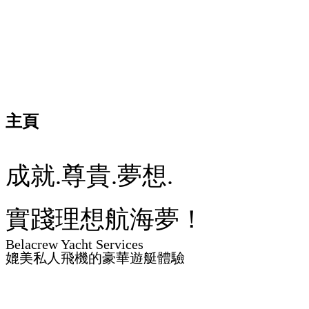
主頁
成就.尊貴.夢想.
實踐理想航海夢！
Belacrew Yacht Services
媲美私人飛機的豪華遊艇體驗