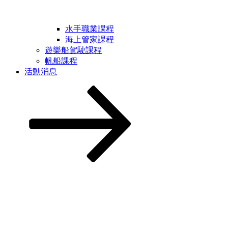
水手職業課程
海上管家課程
遊樂船駕駛課程
帆船課程
活動消息
Scroll
down
to
content