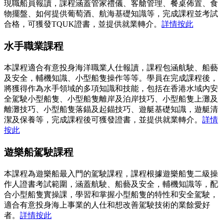
現職船員報讀，課程涵蓋管家禮儀、客艙管理、餐桌佈置、食
物擺盤、如何提供葡萄酒、航海基礎知識等，完成課程並考試
合格，可獲發TQUK證書，並提供就業轉介。
詳情按此
水手職業課程
本課程適合有意投身海洋職業人仕報讀，課程包涵航駛、船藝
及安全，輔機知識、小型船隻操作等等。學員在完成課程後，
將獲得作為水手領域的多項知識和技能，包括在香港水域內安
全駕駛小型船隻、小型船隻離岸及泊岸技巧、小型船隻上灘及
離灘技巧、小型船隻落錨及起錨技巧、遊艇基礎知識，遊艇清
潔及保養等，完成課程後可獲發證書，並提供就業轉介。
詳情
按此
遊樂船駕駛課程
本課程為遊樂船最入門的駕駛課程，課程根據遊樂船隻二級操
作人證書考試範圍，涵蓋航駛、船藝及安全，輔機知識等，配
合小型船隻實操課，學習和掌握小型船隻的特性和安全駕駛，
適合有意投身海上事業的人仕和想改善駕駛技術的業餘愛好
者。
詳情按此