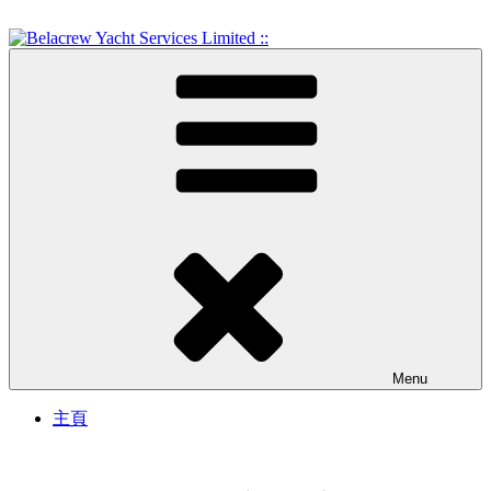
Skip
to
content
Crew Training and Yacht Service
Belacrew Yacht Services
Limited ::
Menu
主頁