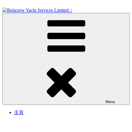
Skip
to
content
Crew Training and Yacht Service
Belacrew Yacht Services
Limited ::
Menu
主頁