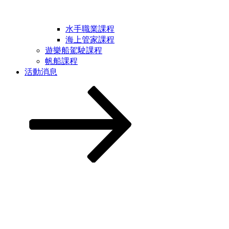
水手職業課程
海上管家課程
遊樂船駕駛課程
帆船課程
活動消息
Scroll
down
to
content