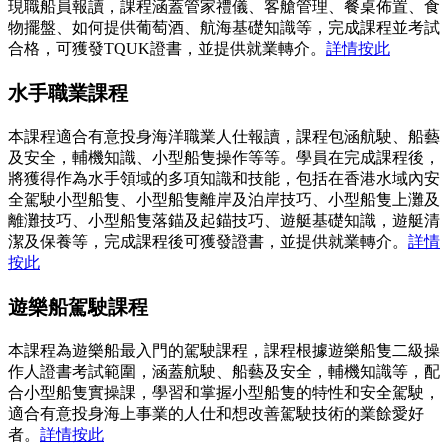
現職船員報讀，課程涵蓋管家禮儀、客艙管理、餐桌佈置、食
物擺盤、如何提供葡萄酒、航海基礎知識等，完成課程並考試
合格，可獲發TQUK證書，並提供就業轉介。
詳情按此
水手職業課程
本課程適合有意投身海洋職業人仕報讀，課程包涵航駛、船藝
及安全，輔機知識、小型船隻操作等等。學員在完成課程後，
將獲得作為水手領域的多項知識和技能，包括在香港水域內安
全駕駛小型船隻、小型船隻離岸及泊岸技巧、小型船隻上灘及
離灘技巧、小型船隻落錨及起錨技巧、遊艇基礎知識，遊艇清
潔及保養等，完成課程後可獲發證書，並提供就業轉介。
詳情
按此
遊樂船駕駛課程
本課程為遊樂船最入門的駕駛課程，課程根據遊樂船隻二級操
作人證書考試範圍，涵蓋航駛、船藝及安全，輔機知識等，配
合小型船隻實操課，學習和掌握小型船隻的特性和安全駕駛，
適合有意投身海上事業的人仕和想改善駕駛技術的業餘愛好
者。
詳情按此