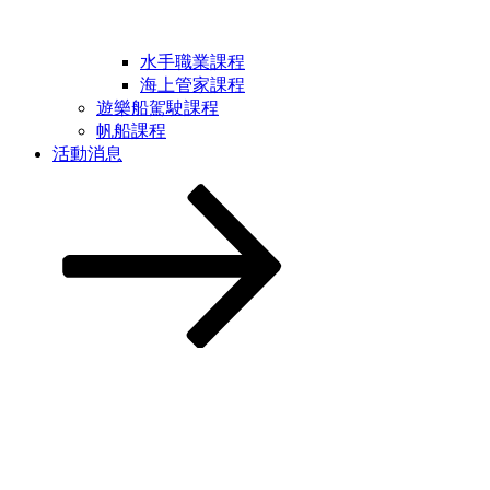
水手職業課程
海上管家課程
遊樂船駕駛課程
帆船課程
活動消息
Scroll
down
to
content