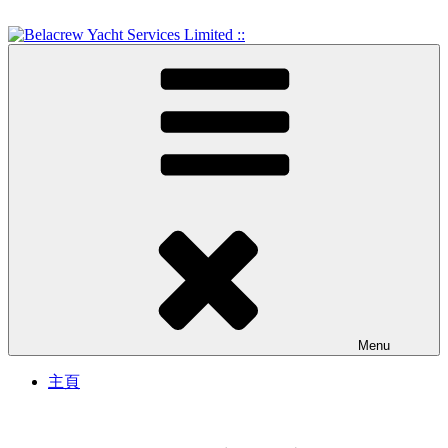
Skip
to
content
Crew Training and Yacht Service
Belacrew Yacht Services
Limited ::
Menu
主頁