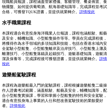
現職船員報讀，課程涵蓋管家禮儀、客艙管理、餐桌佈置、食
物擺盤、如何提供葡萄酒、航海基礎知識等，完成課程並考試
合格，可獲發TQUK證書，並提供就業轉介。
詳情按此
水手職業課程
本課程適合有意投身海洋職業人仕報讀，課程包涵航駛、船藝
及安全，輔機知識、小型船隻操作等等。學員在完成課程後，
將獲得作為水手領域的多項知識和技能，包括在香港水域內安
全駕駛小型船隻、小型船隻離岸及泊岸技巧、小型船隻上灘及
離灘技巧、小型船隻落錨及起錨技巧、遊艇基礎知識，遊艇清
潔及保養等，完成課程後可獲發證書，並提供就業轉介。
詳情
按此
遊樂船駕駛課程
本課程為遊樂船最入門的駕駛課程，課程根據遊樂船隻二級操
作人證書考試範圍，涵蓋航駛、船藝及安全，輔機知識等，配
合小型船隻實操課，學習和掌握小型船隻的特性和安全駕駛，
適合有意投身海上事業的人仕和想改善駕駛技術的業餘愛好
者。
詳情按此