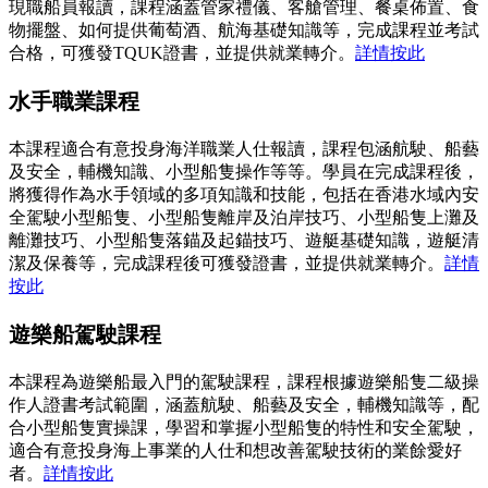
現職船員報讀，課程涵蓋管家禮儀、客艙管理、餐桌佈置、食
物擺盤、如何提供葡萄酒、航海基礎知識等，完成課程並考試
合格，可獲發TQUK證書，並提供就業轉介。
詳情按此
水手職業課程
本課程適合有意投身海洋職業人仕報讀，課程包涵航駛、船藝
及安全，輔機知識、小型船隻操作等等。學員在完成課程後，
將獲得作為水手領域的多項知識和技能，包括在香港水域內安
全駕駛小型船隻、小型船隻離岸及泊岸技巧、小型船隻上灘及
離灘技巧、小型船隻落錨及起錨技巧、遊艇基礎知識，遊艇清
潔及保養等，完成課程後可獲發證書，並提供就業轉介。
詳情
按此
遊樂船駕駛課程
本課程為遊樂船最入門的駕駛課程，課程根據遊樂船隻二級操
作人證書考試範圍，涵蓋航駛、船藝及安全，輔機知識等，配
合小型船隻實操課，學習和掌握小型船隻的特性和安全駕駛，
適合有意投身海上事業的人仕和想改善駕駛技術的業餘愛好
者。
詳情按此