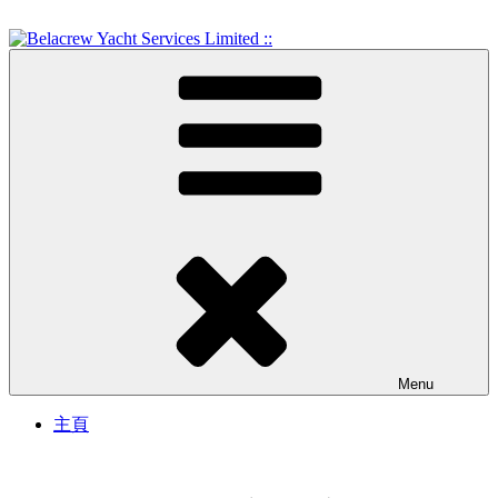
Skip
to
content
Crew Training and Yacht Service
Belacrew Yacht Services
Limited ::
Menu
主頁