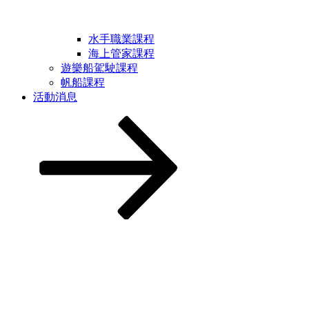
水手職業課程
海上管家課程
遊樂船駕駛課程
帆船課程
活動消息
Scroll
down
to
content