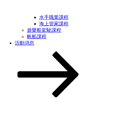
水手職業課程
海上管家課程
遊樂船駕駛課程
帆船課程
活動消息
Scroll
down
to
content