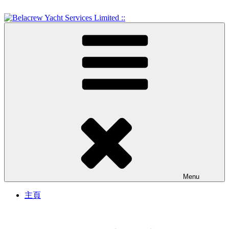
Skip
to
content
Crew Training and Yacht Service
Belacrew Yacht Services
Limited ::
Menu
主頁