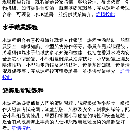
現職船員報讀，課程涵蓋管家禮儀、客艙管理、餐桌佈置、食
物擺盤、如何提供葡萄酒、航海基礎知識等，完成課程並考試
合格，可獲發TQUK證書，並提供就業轉介。
詳情按此
水手職業課程
本課程適合有意投身海洋職業人仕報讀，課程包涵航駛、船藝
及安全，輔機知識、小型船隻操作等等。學員在完成課程後，
將獲得作為水手領域的多項知識和技能，包括在香港水域內安
全駕駛小型船隻、小型船隻離岸及泊岸技巧、小型船隻上灘及
離灘技巧、小型船隻落錨及起錨技巧、遊艇基礎知識，遊艇清
潔及保養等，完成課程後可獲發證書，並提供就業轉介。
詳情
按此
遊樂船駕駛課程
本課程為遊樂船最入門的駕駛課程，課程根據遊樂船隻二級操
作人證書考試範圍，涵蓋航駛、船藝及安全，輔機知識等，配
合小型船隻實操課，學習和掌握小型船隻的特性和安全駕駛，
適合有意投身海上事業的人仕和想改善駕駛技術的業餘愛好
者。
詳情按此