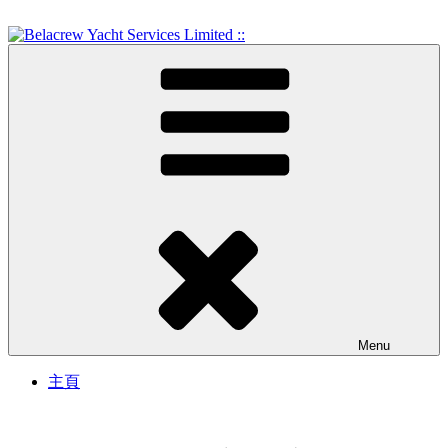
Skip
to
content
Crew Training and Yacht Service
Belacrew Yacht Services
Limited ::
Menu
主頁