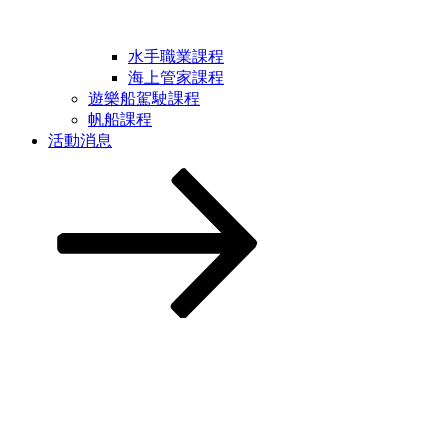
水手職業課程
海上管家課程
遊樂船駕駛課程
帆船課程
活動消息
Scroll
down
to
content