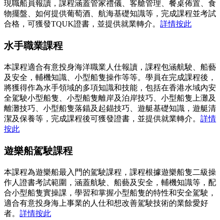
現職船員報讀，課程涵蓋管家禮儀、客艙管理、餐桌佈置、食
物擺盤、如何提供葡萄酒、航海基礎知識等，完成課程並考試
合格，可獲發TQUK證書，並提供就業轉介。
詳情按此
水手職業課程
本課程適合有意投身海洋職業人仕報讀，課程包涵航駛、船藝
及安全，輔機知識、小型船隻操作等等。學員在完成課程後，
將獲得作為水手領域的多項知識和技能，包括在香港水域內安
全駕駛小型船隻、小型船隻離岸及泊岸技巧、小型船隻上灘及
離灘技巧、小型船隻落錨及起錨技巧、遊艇基礎知識，遊艇清
潔及保養等，完成課程後可獲發證書，並提供就業轉介。
詳情
按此
遊樂船駕駛課程
本課程為遊樂船最入門的駕駛課程，課程根據遊樂船隻二級操
作人證書考試範圍，涵蓋航駛、船藝及安全，輔機知識等，配
合小型船隻實操課，學習和掌握小型船隻的特性和安全駕駛，
適合有意投身海上事業的人仕和想改善駕駛技術的業餘愛好
者。
詳情按此