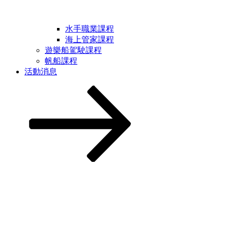
水手職業課程
海上管家課程
遊樂船駕駛課程
帆船課程
活動消息
Scroll
down
to
content