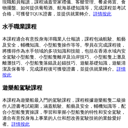
現職船員報讀，課程涵蓋管家禮儀、客艙管理、餐桌佈置、食
物擺盤、如何提供葡萄酒、航海基礎知識等，完成課程並考試
合格，可獲發TQUK證書，並提供就業轉介。
詳情按此
水手職業課程
本課程適合有意投身海洋職業人仕報讀，課程包涵航駛、船藝
及安全，輔機知識、小型船隻操作等等。學員在完成課程後，
將獲得作為水手領域的多項知識和技能，包括在香港水域內安
全駕駛小型船隻、小型船隻離岸及泊岸技巧、小型船隻上灘及
離灘技巧、小型船隻落錨及起錨技巧、遊艇基礎知識，遊艇清
潔及保養等，完成課程後可獲發證書，並提供就業轉介。
詳情
按此
遊樂船駕駛課程
本課程為遊樂船最入門的駕駛課程，課程根據遊樂船隻二級操
作人證書考試範圍，涵蓋航駛、船藝及安全，輔機知識等，配
合小型船隻實操課，學習和掌握小型船隻的特性和安全駕駛，
適合有意投身海上事業的人仕和想改善駕駛技術的業餘愛好
者。
詳情按此