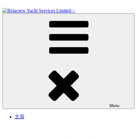
Skip
to
content
Crew Training and Yacht Service
Belacrew Yacht Services
Limited ::
Menu
主頁