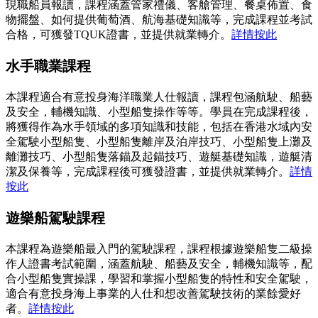
現職船員報讀，課程涵蓋管家禮儀、客艙管理、餐桌佈置、食
物擺盤、如何提供葡萄酒、航海基礎知識等，完成課程並考試
合格，可獲發TQUK證書，並提供就業轉介。
詳情按此
水手職業課程
本課程適合有意投身海洋職業人仕報讀，課程包涵航駛、船藝
及安全，輔機知識、小型船隻操作等等。學員在完成課程後，
將獲得作為水手領域的多項知識和技能，包括在香港水域內安
全駕駛小型船隻、小型船隻離岸及泊岸技巧、小型船隻上灘及
離灘技巧、小型船隻落錨及起錨技巧、遊艇基礎知識，遊艇清
潔及保養等，完成課程後可獲發證書，並提供就業轉介。
詳情
按此
遊樂船駕駛課程
本課程為遊樂船最入門的駕駛課程，課程根據遊樂船隻二級操
作人證書考試範圍，涵蓋航駛、船藝及安全，輔機知識等，配
合小型船隻實操課，學習和掌握小型船隻的特性和安全駕駛，
適合有意投身海上事業的人仕和想改善駕駛技術的業餘愛好
者。
詳情按此