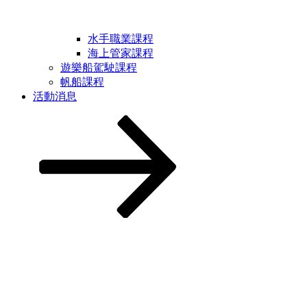
水手職業課程
海上管家課程
遊樂船駕駛課程
帆船課程
活動消息
Scroll
down
to
content