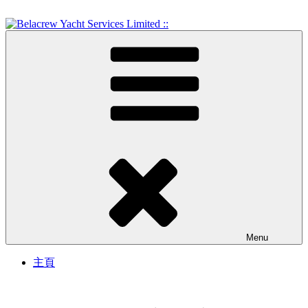
Skip
to
content
Crew Training and Yacht Service
Belacrew Yacht Services
Limited ::
Menu
主頁