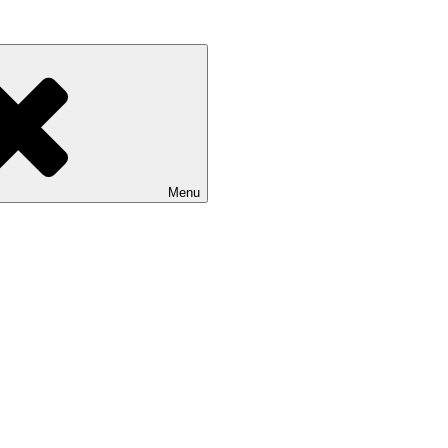
 ::
Menu