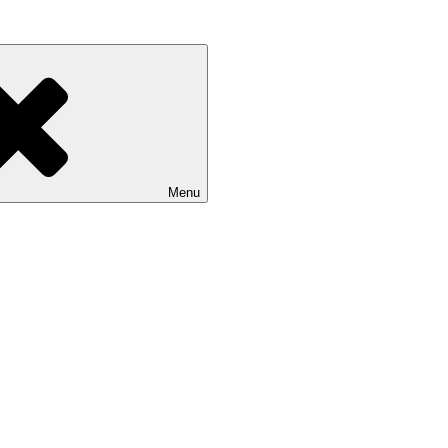
 ::
Menu