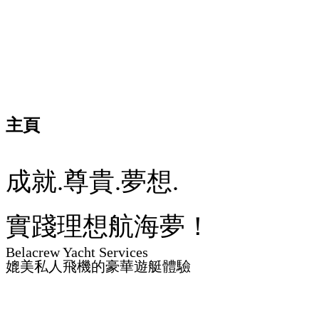
主頁
成就.尊貴.夢想.
實踐理想航海夢！
Belacrew Yacht Services
媲美私人飛機的豪華遊艇體驗