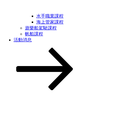
水手職業課程
海上管家課程
遊樂船駕駛課程
帆船課程
活動消息
Scroll
down
to
content