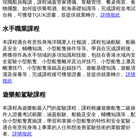
現職船員報讀，課程涵蓋管家禮儀、客艙管理、餐桌佈置、食
物擺盤、如何提供葡萄酒、航海基礎知識等，完成課程並考試
合格，可獲發TQUK證書，並提供就業轉介。
詳情按此
水手職業課程
本課程適合有意投身海洋職業人仕報讀，課程包涵航駛、船藝
及安全，輔機知識、小型船隻操作等等。學員在完成課程後，
將獲得作為水手領域的多項知識和技能，包括在香港水域內安
全駕駛小型船隻、小型船隻離岸及泊岸技巧、小型船隻上灘及
離灘技巧、小型船隻落錨及起錨技巧、遊艇基礎知識，遊艇清
潔及保養等，完成課程後可獲發證書，並提供就業轉介。
詳情
按此
遊樂船駕駛課程
本課程為遊樂船最入門的駕駛課程，課程根據遊樂船隻二級操
作人證書考試範圍，涵蓋航駛、船藝及安全，輔機知識等，配
合小型船隻實操課，學習和掌握小型船隻的特性和安全駕駛，
適合有意投身海上事業的人仕和想改善駕駛技術的業餘愛好
者。
詳情按此