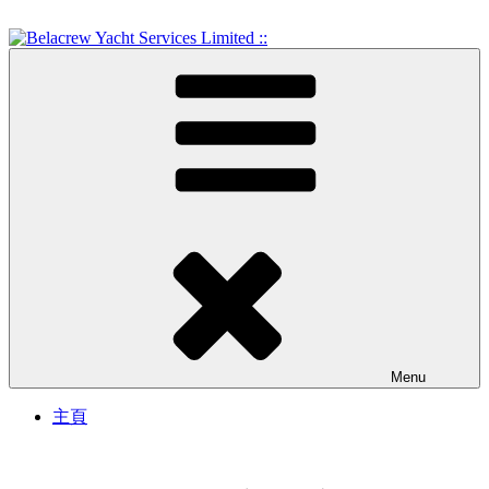
Skip
to
content
Crew Training and Yacht Service
Belacrew Yacht Services
Limited ::
Menu
主頁