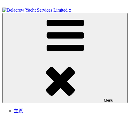
Skip
to
content
Crew Training and Yacht Service
Belacrew Yacht Services
Limited ::
Menu
主頁