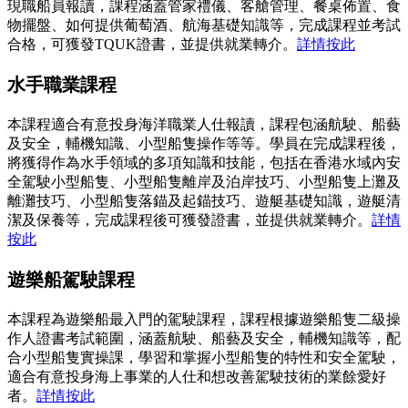
現職船員報讀，課程涵蓋管家禮儀、客艙管理、餐桌佈置、食
物擺盤、如何提供葡萄酒、航海基礎知識等，完成課程並考試
合格，可獲發TQUK證書，並提供就業轉介。
詳情按此
水手職業課程
本課程適合有意投身海洋職業人仕報讀，課程包涵航駛、船藝
及安全，輔機知識、小型船隻操作等等。學員在完成課程後，
將獲得作為水手領域的多項知識和技能，包括在香港水域內安
全駕駛小型船隻、小型船隻離岸及泊岸技巧、小型船隻上灘及
離灘技巧、小型船隻落錨及起錨技巧、遊艇基礎知識，遊艇清
潔及保養等，完成課程後可獲發證書，並提供就業轉介。
詳情
按此
遊樂船駕駛課程
本課程為遊樂船最入門的駕駛課程，課程根據遊樂船隻二級操
作人證書考試範圍，涵蓋航駛、船藝及安全，輔機知識等，配
合小型船隻實操課，學習和掌握小型船隻的特性和安全駕駛，
適合有意投身海上事業的人仕和想改善駕駛技術的業餘愛好
者。
詳情按此