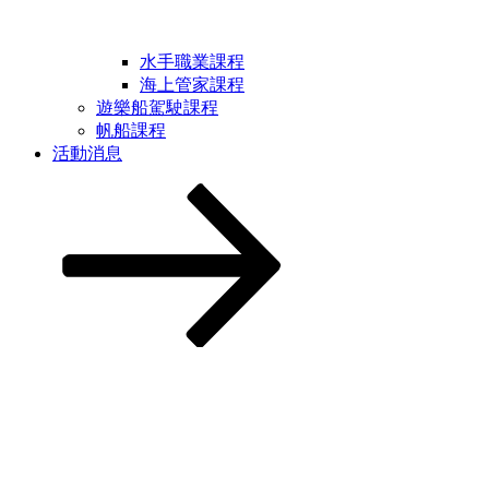
水手職業課程
海上管家課程
遊樂船駕駛課程
帆船課程
活動消息
Scroll
down
to
content