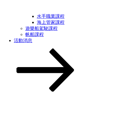
水手職業課程
海上管家課程
遊樂船駕駛課程
帆船課程
活動消息
Scroll
down
to
content