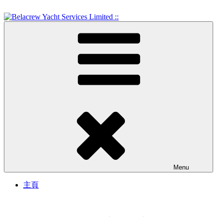
Skip
to
content
Crew Training and Yacht Service
Belacrew Yacht Services
Limited ::
Menu
主頁