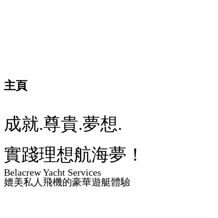
主頁
成就.尊貴.夢想.
實踐理想航海夢！
Belacrew Yacht Services
媲美私人飛機的豪華遊艇體驗