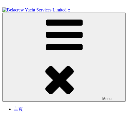
Skip
to
content
Crew Training and Yacht Service
Belacrew Yacht Services
Limited ::
Menu
主頁