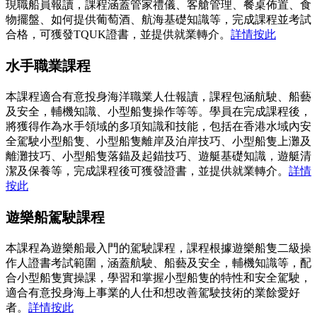
現職船員報讀，課程涵蓋管家禮儀、客艙管理、餐桌佈置、食
物擺盤、如何提供葡萄酒、航海基礎知識等，完成課程並考試
合格，可獲發TQUK證書，並提供就業轉介。
詳情按此
水手職業課程
本課程適合有意投身海洋職業人仕報讀，課程包涵航駛、船藝
及安全，輔機知識、小型船隻操作等等。學員在完成課程後，
將獲得作為水手領域的多項知識和技能，包括在香港水域內安
全駕駛小型船隻、小型船隻離岸及泊岸技巧、小型船隻上灘及
離灘技巧、小型船隻落錨及起錨技巧、遊艇基礎知識，遊艇清
潔及保養等，完成課程後可獲發證書，並提供就業轉介。
詳情
按此
遊樂船駕駛課程
本課程為遊樂船最入門的駕駛課程，課程根據遊樂船隻二級操
作人證書考試範圍，涵蓋航駛、船藝及安全，輔機知識等，配
合小型船隻實操課，學習和掌握小型船隻的特性和安全駕駛，
適合有意投身海上事業的人仕和想改善駕駛技術的業餘愛好
者。
詳情按此