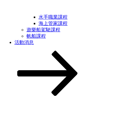
水手職業課程
海上管家課程
遊樂船駕駛課程
帆船課程
活動消息
Scroll
down
to
content