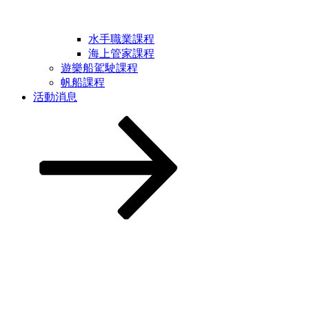
水手職業課程
海上管家課程
遊樂船駕駛課程
帆船課程
活動消息
Scroll
down
to
content