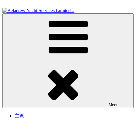
Skip
to
content
Crew Training and Yacht Service
Belacrew Yacht Services
Limited ::
Menu
主頁