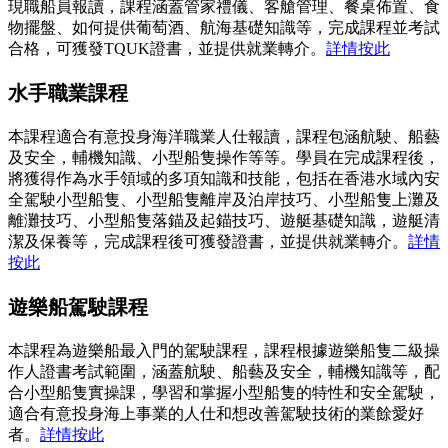
現職船員報讀，課程涵蓋管家禮儀、客艙管理、餐桌佈置、食
物擺盤、如何提供葡萄酒、航海基礎知識等，完成課程並考試
合格，可獲發TQUK證書，並提供就業轉介。
詳情按此
水手職業課程
本課程適合有意投身海洋職業人仕報讀，課程包涵航駛、船藝
及安全，輔機知識、小型船隻操作等等。學員在完成課程後，
將獲得作為水手領域的多項知識和技能，包括在香港水域內安
全駕駛小型船隻、小型船隻離岸及泊岸技巧、小型船隻上灘及
離灘技巧、小型船隻落錨及起錨技巧、遊艇基礎知識，遊艇清
潔及保養等，完成課程後可獲發證書，並提供就業轉介。
詳情
按此
遊樂船駕駛課程
本課程為遊樂船最入門的駕駛課程，課程根據遊樂船隻二級操
作人證書考試範圍，涵蓋航駛、船藝及安全，輔機知識等，配
合小型船隻實操課，學習和掌握小型船隻的特性和安全駕駛，
適合有意投身海上事業的人仕和想改善駕駛技術的業餘愛好
者。
詳情按此