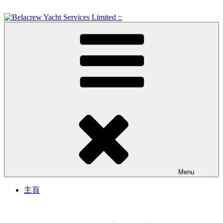
Skip
to
content
Crew Training and Yacht Service
Belacrew Yacht Services
Limited ::
Menu
主頁