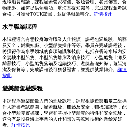
現職船員報讀，課程涵蓋管家禮儀、客艙管理、餐桌佈置、食
物擺盤、如何提供葡萄酒、航海基礎知識等，完成課程並考試
合格，可獲發TQUK證書，並提供就業轉介。
詳情按此
水手職業課程
本課程適合有意投身海洋職業人仕報讀，課程包涵航駛、船藝
及安全，輔機知識、小型船隻操作等等。學員在完成課程後，
將獲得作為水手領域的多項知識和技能，包括在香港水域內安
全駕駛小型船隻、小型船隻離岸及泊岸技巧、小型船隻上灘及
離灘技巧、小型船隻落錨及起錨技巧、遊艇基礎知識，遊艇清
潔及保養等，完成課程後可獲發證書，並提供就業轉介。
詳情
按此
遊樂船駕駛課程
本課程為遊樂船最入門的駕駛課程，課程根據遊樂船隻二級操
作人證書考試範圍，涵蓋航駛、船藝及安全，輔機知識等，配
合小型船隻實操課，學習和掌握小型船隻的特性和安全駕駛，
適合有意投身海上事業的人仕和想改善駕駛技術的業餘愛好
者。
詳情按此