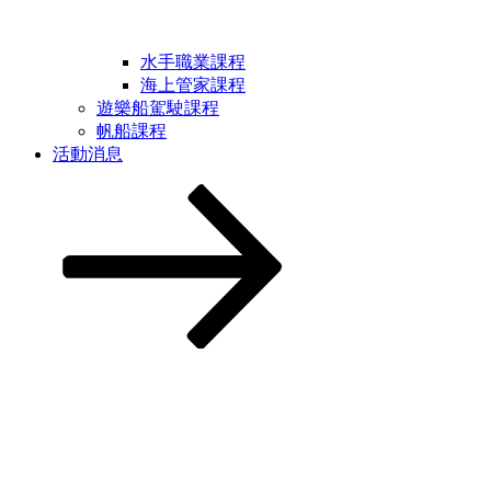
水手職業課程
海上管家課程
遊樂船駕駛課程
帆船課程
活動消息
Scroll
down
to
content