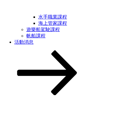
水手職業課程
海上管家課程
遊樂船駕駛課程
帆船課程
活動消息
Scroll
down
to
content