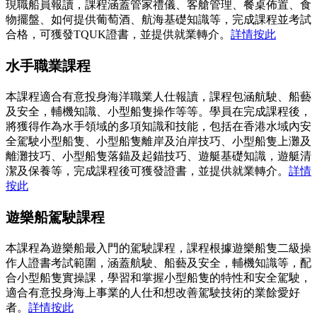
現職船員報讀，課程涵蓋管家禮儀、客艙管理、餐桌佈置、食
物擺盤、如何提供葡萄酒、航海基礎知識等，完成課程並考試
合格，可獲發TQUK證書，並提供就業轉介。
詳情按此
水手職業課程
本課程適合有意投身海洋職業人仕報讀，課程包涵航駛、船藝
及安全，輔機知識、小型船隻操作等等。學員在完成課程後，
將獲得作為水手領域的多項知識和技能，包括在香港水域內安
全駕駛小型船隻、小型船隻離岸及泊岸技巧、小型船隻上灘及
離灘技巧、小型船隻落錨及起錨技巧、遊艇基礎知識，遊艇清
潔及保養等，完成課程後可獲發證書，並提供就業轉介。
詳情
按此
遊樂船駕駛課程
本課程為遊樂船最入門的駕駛課程，課程根據遊樂船隻二級操
作人證書考試範圍，涵蓋航駛、船藝及安全，輔機知識等，配
合小型船隻實操課，學習和掌握小型船隻的特性和安全駕駛，
適合有意投身海上事業的人仕和想改善駕駛技術的業餘愛好
者。
詳情按此