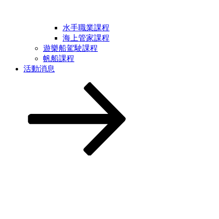
水手職業課程
海上管家課程
遊樂船駕駛課程
帆船課程
活動消息
Scroll
down
to
content