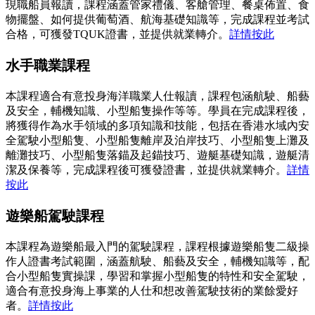
現職船員報讀，課程涵蓋管家禮儀、客艙管理、餐桌佈置、食
物擺盤、如何提供葡萄酒、航海基礎知識等，完成課程並考試
合格，可獲發TQUK證書，並提供就業轉介。
詳情按此
水手職業課程
本課程適合有意投身海洋職業人仕報讀，課程包涵航駛、船藝
及安全，輔機知識、小型船隻操作等等。學員在完成課程後，
將獲得作為水手領域的多項知識和技能，包括在香港水域內安
全駕駛小型船隻、小型船隻離岸及泊岸技巧、小型船隻上灘及
離灘技巧、小型船隻落錨及起錨技巧、遊艇基礎知識，遊艇清
潔及保養等，完成課程後可獲發證書，並提供就業轉介。
詳情
按此
遊樂船駕駛課程
本課程為遊樂船最入門的駕駛課程，課程根據遊樂船隻二級操
作人證書考試範圍，涵蓋航駛、船藝及安全，輔機知識等，配
合小型船隻實操課，學習和掌握小型船隻的特性和安全駕駛，
適合有意投身海上事業的人仕和想改善駕駛技術的業餘愛好
者。
詳情按此