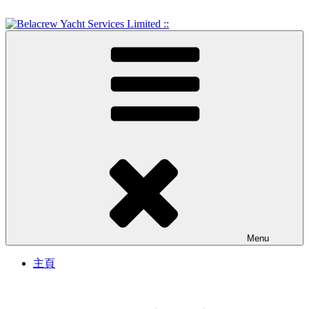
Skip
to
content
Crew Training and Yacht Service
Belacrew Yacht Services
Limited ::
Menu
主頁